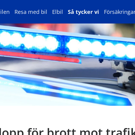
ilen
Resa med bil
Elbil
Så tycker vi
Försäkringa
opp för brott mot trafi