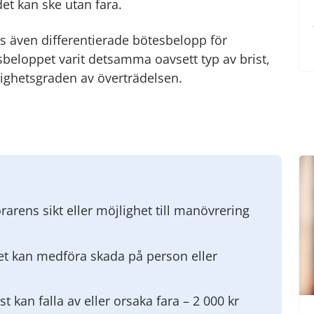
et kan ske utan fara.
rs även differentierade bötesbelopp för
tesbeloppet varit detsamma oavsett typ av brist,
ighetsgraden av överträdelsen.
örarens sikt eller möjlighet till manövrering
det kan medföra skada på person eller
st kan falla av eller orsaka fara – 2 000 kr