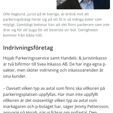
Olle Haglund, jurist på M Sverige, är kritisk mot att
parkeringsbolag livnär sig på att få in så många böter som
möjligt. Samtidigt betonar han att det finns parkerare som inte
drar sig för att ljuga för att bestrida sin bot. Oärligheten
kommer från båda håll.
Indrivningsföretag
Hojab Parkeringsservice samt Handels- & Juristinkasso
är två bifirmor till Svea Inkasso AB. De har inga egna p-
vakter, men sköter indrivning och inkassoärenden åt
sina kunder.
– Oavsett vilken typ av avtal som finns ska villkoren på
parkeringsplatsen uppfyllas. Har man inte uppfyllt
villkoren är det oväsentligt vilken typ av avtal som
markägaren och p-bolaget har, säger Jimmy Pettersson,
ansvarig på Hojab, när vi frågar om nollavtal. Den