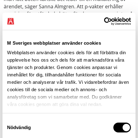
ärendet, säger Sanna Almgren. Att p-vakter erhåller
provision för utfärdade böter förekommer, men inte på
Smart Parkering Sverige.
De 10 vanligaste anledningarna till
M Sveriges webbplatser använder cookies
P-böter på gatumark i Stockholm
Webbplatsen använder cookies dels för att förbättra din
under 2023
upplevelse hos oss och dels för att marknadsföra våra
tjänster och produkter. Genom cookies anpassar vi
p-avgift
innehållet för dig, tillhandahåller funktioner för sociala
p-förbud, servicedag
medier och analyserar vår trafik. Vi vidarebefordrar även
cookies till de sociala medier och annons- och
p-förbud servicenatt
analysföretag som vi samarbetar med. Du godkänner
nära vägkorsning
våra cookies genom att göra dina val nedan.
p-förbud
Samtyckesval
övergångsställe
Nödvändig
lastplats