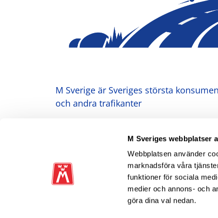
M Sverige är Sveriges största konsument
och andra trafikanter
Ansvarig utgivare: Heléne Lilja
M Sveriges webbplatser 
Webbplatsen använder cooki
marknadsföra våra tjänster
funktioner för sociala medi
medier och annons- och a
göra dina val nedan.