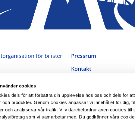
organisation för bilister
Pressrum
Kontakt
Om oss
använder cookies
Integritetspolicy
es dels för att förbättra din upplevelse hos oss och dels för att
 och produkter. Genom cookies anpassar vi innehållet för dig, ti
Inställningar för cookies
er och analyserar vår trafik. Vi vidarebefordrar även cookies till 
nalysföretag som vi samarbetar med. Du godkänner våra cookie
Tillgänglighetsredogörel
The Swedish Automobile