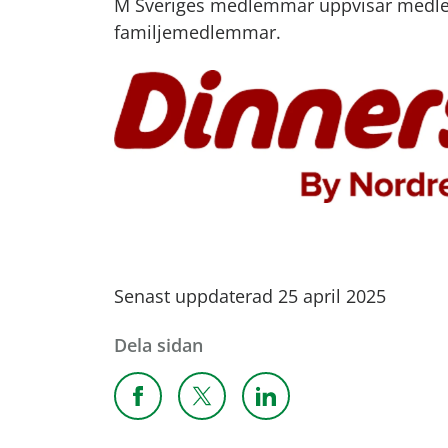
M Sveriges medlemmar uppvisar medlems
familjemedlemmar.
Senast uppdaterad 25 april 2025
Dela sidan
Dela sidan på Facebook
Dela sidan på X
Dela sidan på Linkedi