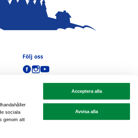
Följ oss
Acceptera alla
llhandahåller
Avvisa alla
de sociala
s genom att
se