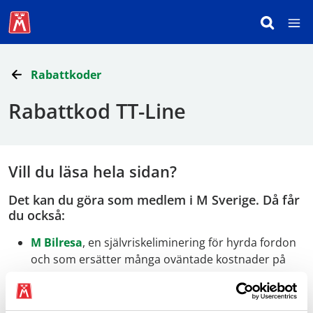
Rabattkoder
Rabattkod TT-Line
Vill du läsa hela sidan?
Det kan du göra som medlem i M Sverige. Då får
du också:
M Bilresa
, en självriskeliminering för hyrda fordon
och som ersätter många oväntade kostnader på
resan.
Fri personlig rådgivning om allt som rör bilen när
det gäller
teknik
,
juridik
och
bilresor
.