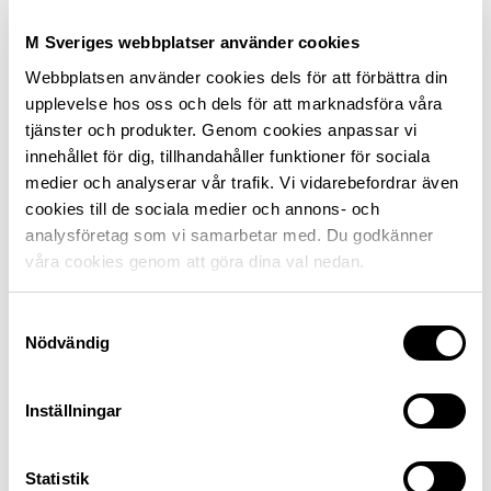
Förmånliga priser på
försäkringar för bilen,
M Sveriges webbplatser använder cookies
hemmet eller sommarstugan.
Medlemsrabatter
på allt från drivmedel, besiktning
Webbplatsen använder cookies dels för att förbättra din
och däck till semesterboende.
upplevelse hos oss och dels för att marknadsföra våra
Tidningen Motor
med resereportage, tester och
tjänster och produkter. Genom cookies anpassar vi
granskande journalistik.
innehållet för dig, tillhandahåller funktioner för sociala
medier och analyserar vår trafik. Vi vidarebefordrar även
Och framför allt, du stöttar vårt arbete för
cookies till de sociala medier och annons- och
trafiksäkerhet, hållbarhet och tillgänglighet. Läs om
analysföretag som vi samarbetar med. Du godkänner
några av de
frågor vi driver
.
våra cookies genom att göra dina val nedan.
Logga in som medlem
Samtyckesval
Nödvändig
Inställningar
Statistik