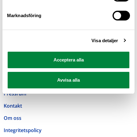
Marknadsföring
Visa detaljer
M Sverige är Sveriges största konsumentorganisation
Acceptera alla
för bilister och andra trafikanter
Ansvarig utgivare: Heléne Lilja
Avvisa alla
Pressrum
Kontakt
Om oss
Integritetspolicy