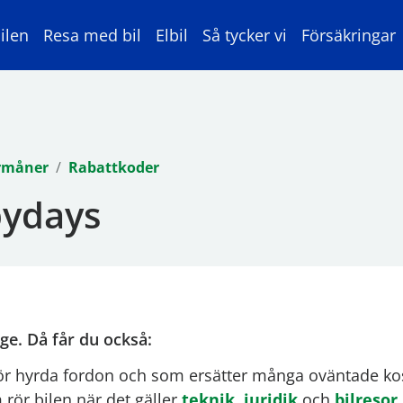
ilen
Resa med bil
Elbil
Så tycker vi
Försäkringar
rmåner
Rabattkoder
pydays
e. Då får du också:
 för hyrda fordon och som ersätter många oväntade ko
 rör bilen när det gäller
teknik
,
juridik
och
bilresor
.