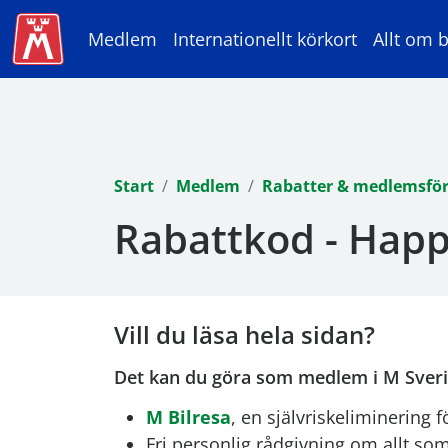
Medlem
Internationellt körkort
Allt om b
Start
Medlem
Rabatter & medlemsfö
Rabattkod - Hap
Vill du läsa hela sidan?
Det kan du göra som medlem i M Sverig
M Bilresa
, en självriskeliminering
Fri personlig rådgivning om allt som