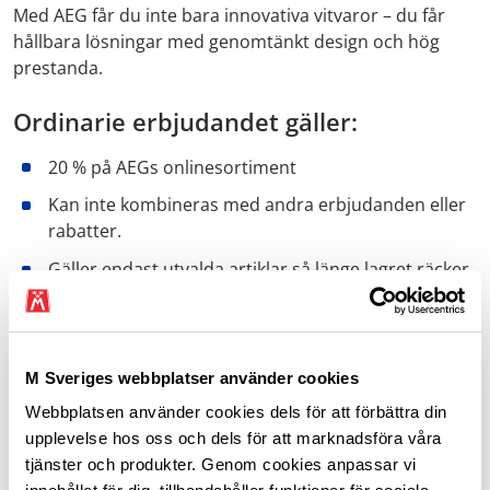
Med AEG får du inte bara innovativa vitvaror – du får
hållbara lösningar med genomtänkt design och hög
prestanda.
Ordinarie erbjudandet gäller:
20 % på AEGs onlinesortiment
Kan inte kombineras med andra erbjudanden eller
rabatter.
Gäller endast utvalda artiklar så länge lagret räcker.
Electrolux Group förbehåller sig rätten att ändra
erbjudandet.
M Sveriges webbplatser använder cookies
Webbplatsen använder cookies dels för att förbättra din
Så här får du medlemsrabatt:
upplevelse hos oss och dels för att marknadsföra våra
tjänster och produkter. Genom cookies anpassar vi
Bokningslänk för AEG med inlagd rabattkod hittar