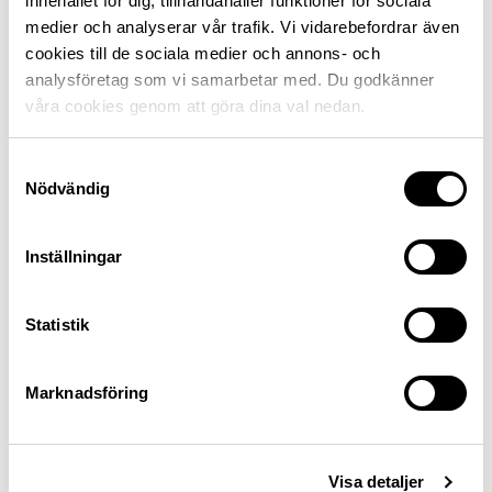
innehållet för dig, tillhandahåller funktioner för sociala
du här
medier och analyserar vår trafik. Vi vidarebefordrar även
cookies till de sociala medier och annons- och
analysföretag som vi samarbetar med. Du godkänner
våra cookies genom att göra dina val nedan.
Samtyckesval
Nödvändig
Inställningar
Statistik
Marknadsföring
Senast uppdaterad 30 juni 2026
Dela sidan
Visa detaljer