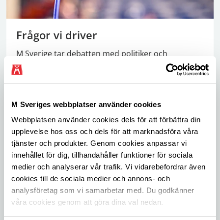
Frågor vi driver
M Sverige tar debatten med politiker och
beslutsfattare i frågor som berör och påverkar
bilistens vardag. Här är frågorna vi driver nu.
M Sveriges webbplatser använder cookies
Webbplatsen använder cookies dels för att förbättra din
upplevelse hos oss och dels för att marknadsföra våra
tjänster och produkter. Genom cookies anpassar vi
innehållet för dig, tillhandahåller funktioner för sociala
medier och analyserar vår trafik. Vi vidarebefordrar även
cookies till de sociala medier och annons- och
analysföretag som vi samarbetar med. Du godkänner
våra cookies genom att göra dina val nedan.
Rabatter & förmåner