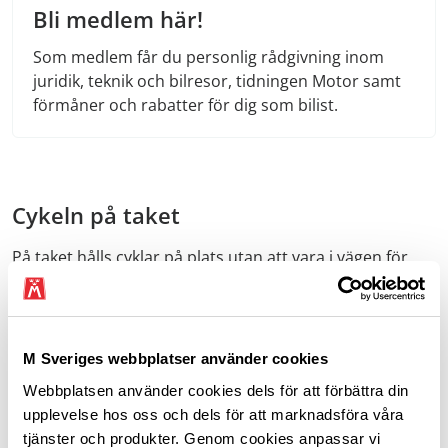
Bli medlem här!
Som medlem får du personlig rådgivning inom
juridik, teknik och bilresor, tidningen Motor samt
förmåner och rabatter för dig som bilist.
Cykeln på taket
På taket hålls cyklar på plats utan att vara i vägen för
bakluckan, och du behöver heller inte oroa dig för att
vare sig registreringsskylten eller bakljusen skyms.
Viktigt är att välja en cykelhållare som passar ihop med
bilens takräcke. Att cyklarna ska upp och ned från taket
M Sveriges webbplatser använder cookies
är inget att ta lätt på. Cyklar väger oftast 7–14 kg och
Webbplatsen använder cookies dels för att förbättra din
kan vara svåra att få ett bra grepp om. Regnar det är
upplevelse hos oss och dels för att marknadsföra våra
det lätt att tappa cykeln och skada både dig själv och
tjänster och produkter. Genom cookies anpassar vi