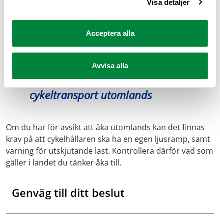
bakljus och/eller registreringsskylt. Från och med den 2
Visa detaljer
februari 2022 är det dock tillåtet att använda en tredje
registreringsskylt för att fästa på cykelhållaren. Den
Acceptera alla
beställs via Transportstyrelsens e-tjänst och kostar för
närvarande 62 kronor.
Avvisa alla
Kontrollera vad som gäller för
cykeltransport utomlands
Om du har för avsikt att åka utomlands kan det finnas
krav på att cykelhållaren ska ha en egen ljusramp, samt
varning för utskjutande last. Kontrollera därför vad som
gäller i landet du tänker åka till.
Genväg till ditt beslut