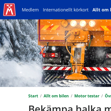
Medlem
Internationellt körkort
Allt om 
Start
Allt om bilen
Motor testar
Övr
Bekämpa halka me