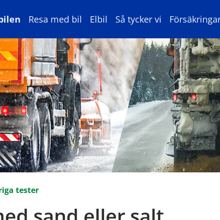
bilen
Resa med bil
Elbil
Så tycker vi
Försäkringa
iga tester
d sand eller salt