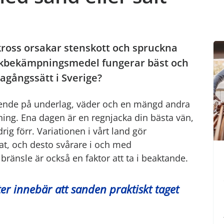
enkross orsakar stenskott och spruckna
 halkbekämpningsmedel fungerar bäst och
gagångssätt i Sverige?
roende på underlag, väder och en mängd andra
ning. Ena dagen är en regnjacka din bästa vän,
ig förr. Variationen i vårt land gör
t, och desto svårare i och med
ränsle är också en faktor att ta i beaktande.
ter innebär att sanden praktiskt taget