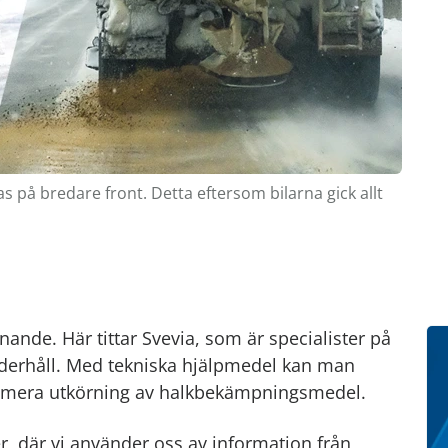
s på bredare front. Detta eftersom bilarna gick allt
ande. Här tittar Svevia, som är specialister på
underhåll. Med tekniska hjälpmedel kan man
inimera utkörning av halkbekämpningsmedel.
ter, där vi använder oss av information från