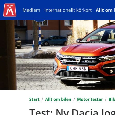
Medlem
Internationellt körkort
Allt om 
Start
Allt om bilen
Motor testar
Bil
Test: Ny Dacia J