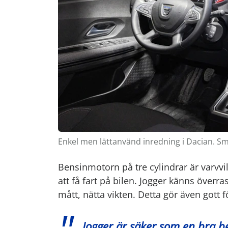
Enkel men lättanvänd inredning i Dacian. Sm
Bensinmotorn på tre cylindrar är varvv
att få fart på bilen. Jogger känns över
mått, nätta vikten. Detta gör även gott 
Jogger är säker som en bra b