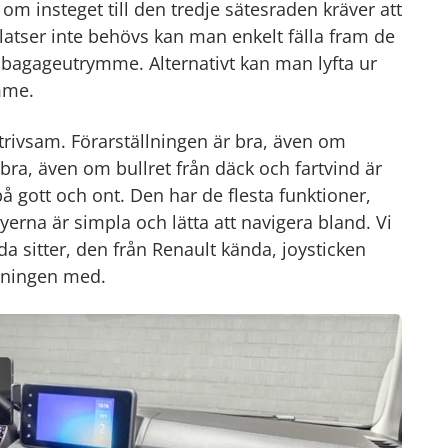
n om insteget till den tredje sätesraden kräver att
ttplatser inte behövs kan man enkelt fälla fram de
rt bagageutrymme. Alternativt kan man lyfta ur
mme.
 trivsam. Förarställningen är bra, även om
bra, även om bullret från däck och fartvind är
på gott och ont. Den har de flesta funktioner,
rna är simpla och lätta att navigera bland. Vi
 sitter, den från Renault kända, joysticken
ggningen med.