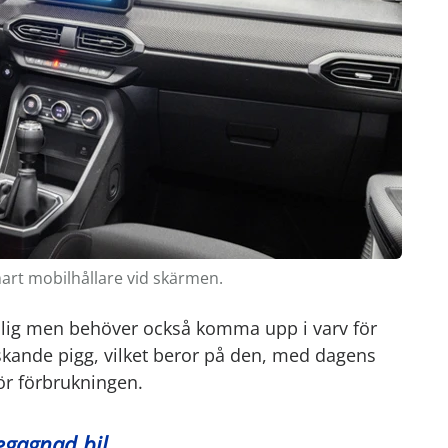
art mobilhållare vid skärmen.
illig men behöver också komma upp i varv för
raskande pigg, vilket beror på den, med dagens
för förbrukningen.
egagnad bil