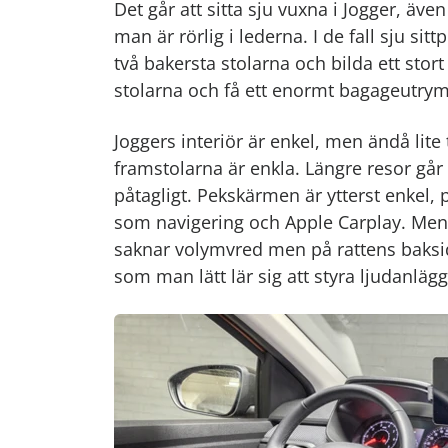
Det går att sitta sju vuxna i Jogger, äve
man är rörlig i lederna. I de fall sju si
två bakersta stolarna och bilda ett sto
stolarna och få ett enormt bagageutry
Joggers interiör är enkel, men ändå lite
framstolarna är enkla. Längre resor går 
påtagligt. Pekskärmen är ytterst enkel, 
som navigering och Apple Carplay. Menye
saknar volymvred men på rattens baksida
som man lätt lär sig att styra ljudanlä