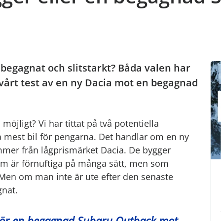
r begagnat och slitstarkt? Båda valen har
i vårt test av en ny Dacia mot en begagnad
möjligt? Vi har tittat på två potentiella
få mest bil för pengarna. Det handlar om en ny
mmer från lågprismärket Dacia. De bygger
som är förnuftiga på många sätt, men som
Men om man inte är ute efter den senaste
gnat.
vi kör en begagnad Subaru Outback mot