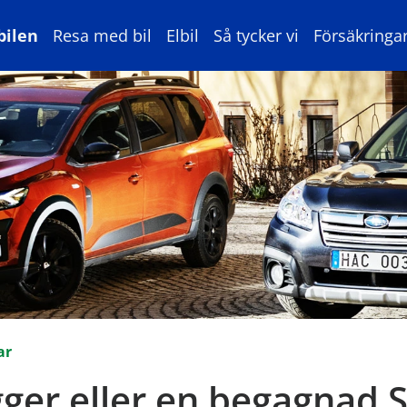
bilen
Resa med bil
Elbil
Så tycker vi
Försäkringa
ar
ogger eller en begagnad