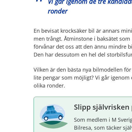
Vi går igenom de tre kandidat
ronder
En bevisat krocksäker bil är annars mini
men trångt. Åtminstone i baksätet som 
förvånar det oss att den ännu mindre b
Den har dessutom en hel del storbilsfun
Vilken är den bästa nya bilmodellen för 
lite pengar som möjligt? Vi går igenom 
olika ronder.
Slipp självrisken
Som medlem i M Sverig
Bilresa, som täcker sj