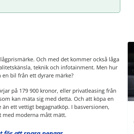
 lågprismärke. Och med det kommer också låga
alitetskänsla, teknik och infotainment. Men hur
en bil från ett dyrare märke?
ar på 179 900 kronor, eller privatleasing från
r som kan mäta sig med detta. Och att köpa en
 än ett vettigt begagnatköp. I basversionen,
tivt med moderna mått mätt.
 för att spara pengar