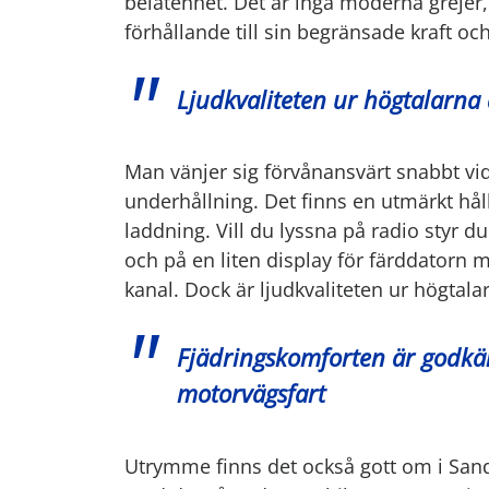
belåtenhet. Det är inga moderna grejer, v
förhållande till sin begränsade kraft och
Ljudkvaliteten ur högtalarna
Man vänjer sig förvånansvärt snabbt vid
underhållning. Det finns en utmärkt hål
laddning. Vill du lyssna på radio styr 
och på en liten display för färddatorn 
kanal. Dock är ljudkvaliteten ur högtal
Fjädringskomforten är godkä
motorvägsfart
Utrymme finns det också gott om i Sande