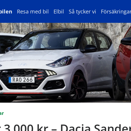
bilen
Resa med bil
Elbil
Så tycker vi
Försäkringa
ar
 3 000 kr – Dacia Sande