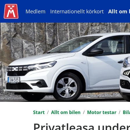
Medlem
Internationellt körkort
Allt om 
Start
Allt om bilen
Motor testar
Bil
Privatleasa under