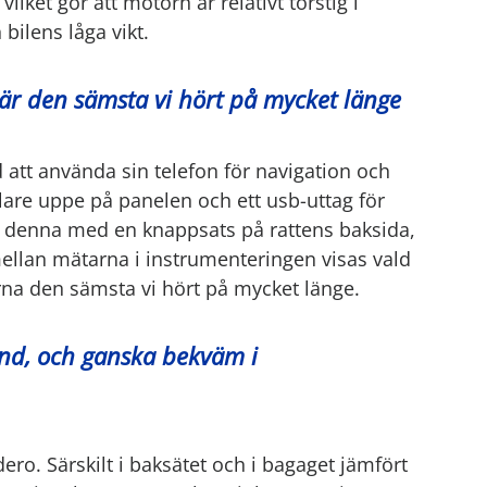
ilket gör att motorn är relativt törstig i
 bilens låga vikt.
 är den sämsta vi hört på mycket länge
 att använda sin telefon för navigation och
lare uppe på panelen och ett usb-uttag för
du denna med en knappsats på rattens baksida,
mellan mätarna i instrumenteringen visas vald
arna den sämsta vi hört på mycket länge.
nd, och ganska bekväm i
ro. Särskilt i baksätet och i bagaget jämfört