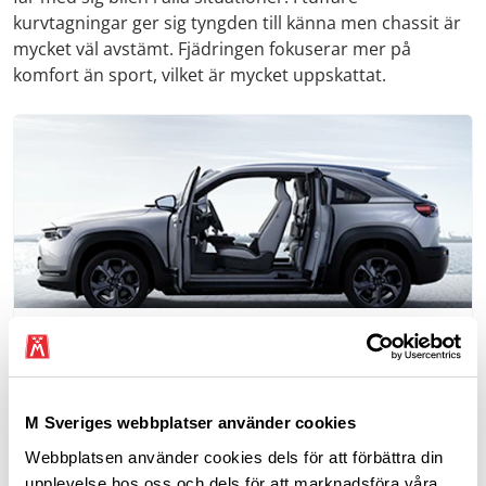
kurvtagningar ger sig tyngden till känna men chassit är
mycket väl avstämt. Fjädringen fokuserar mer på
komfort än sport, vilket är mycket uppskattat.
Elbil
Funderar du på att köpa en elbil eller en laddbox
och vill veta mer om olika modeller och alternativ?
M Sveriges webbplatser använder cookies
Webbplatsen använder cookies dels för att förbättra din
upplevelse hos oss och dels för att marknadsföra våra