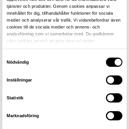
tjänster och produkter. Genom cookies anpassar vi
innehållet för dig, tillhandahåller funktioner för sociala
En extra kamera på taket
medier och analyserar vår trafik. Vi vidarebefordrar även
kompletterar backspegeln med
cookies till de sociala medier och annons- och
kamerabild
analysföretag som vi samarbetar med. Du godkänner
våra cookies genom att göra dina val nedan.
Bakrutan är liten och sikten bakåt är obefintlig, speciellt
Samtyckesval
med baksätespassagerare. Men Renault har löst
Nödvändig
problemet med en extra kamera på taket som gör att
backspegeln går att komplettera med kamerabild.
Inställningar
Statistik
Marknadsföring