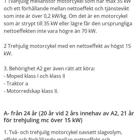
1 Tvåhjulig mellanstor motorcykel som har max 35 kW
och ett förhållande mellan nettoeffekt och tjänstevikt
som inte är över 0,2 kW/kg. Om det är en motorcykel
som är strypt till 35 kW eller lägre får den ursprungliga
nettoeffekten inte vara högre än 70 kW.
2 Trehjulig motorcykel med en nettoeffekt av högst 15
kW.
3. Behörighet A2 ger även rätt att köra:
- Moped klass I och klass II
- Traktor a
- Motorredskap klass II.
A- från 24 år (20 år vid 2 års innehav av A2, 21 år
för trehjuling mc över 15 kW)
1. Två- och trehjulig motorcykel oavsett slagvolym,
effekt och förhållande mellan nettoeffekt och