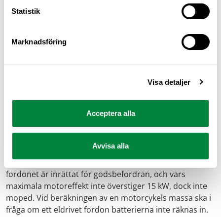
Från utlandet ring +46 8 690 38 00.
Statistik
Marknadsföring
Motorcykel
En motorcykel kan ha två, tre eller fyra hjul och delas in i
Visa detaljer
kategorierna lätt och tung motorcykel.
Acceptera alla
Motorfordon på två hjul eller tre symmetriskt placerade
hjul vars nettoeffekt, konstruktiva hastighet eller
motorstorlek överstiger villkoren för moped. Det kan
Avvisa alla
även vara ett motorfordon på fyra hjul och med en
massa (utan last) som är högst 400 kg eller 550 kg om
fordonet är inrättat för godsbefordran, och vars
maximala motoreffekt inte överstiger 15 kW, dock inte
moped. Vid beräkningen av en motorcykels massa ska i
fråga om ett eldrivet fordon batterierna inte räknas in.