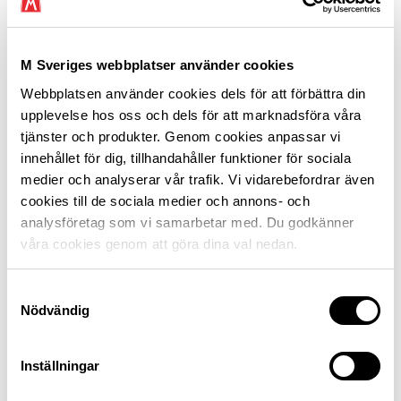
medan en traktor a är en långsamtgående traktor.
Däremot klassas A-traktorn som en traktor a, eftersom
hastigheten är tekniskt begränsad till en lägre hastighet
än 40 km/h.
M Sveriges webbplatser använder cookies
Webbplatsen använder cookies dels för att förbättra din
upplevelse hos oss och dels för att marknadsföra våra
tjänster och produkter. Genom cookies anpassar vi
innehållet för dig, tillhandahåller funktioner för sociala
medier och analyserar vår trafik. Vi vidarebefordrar även
cookies till de sociala medier och annons- och
analysföretag som vi samarbetar med. Du godkänner
våra cookies genom att göra dina val nedan.
Samtyckesval
Nödvändig
Ring vår jurist
Är du medlem och behöver juridisk hjälp? Ring
Inställningar
020-21 11 11 mån & fre 9–11, tis & tors 13–15.