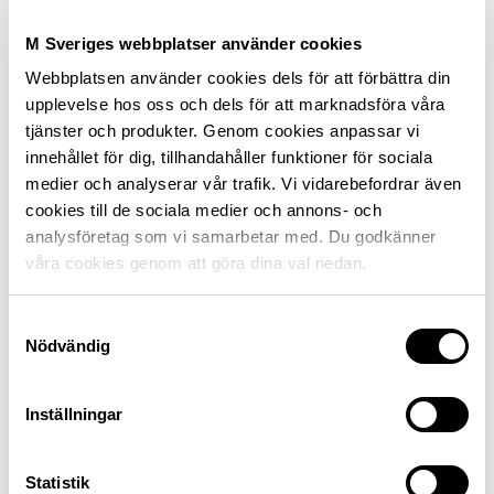
M Sveriges webbplatser använder cookies
Vad kostar din bil?
Webbplatsen använder cookies dels för att förbättra din
Med M Sveriges bilkostnadskalkyl räknar du ut vad
upplevelse hos oss och dels för att marknadsföra våra
bilen kostar.
tjänster och produkter. Genom cookies anpassar vi
innehållet för dig, tillhandahåller funktioner för sociala
medier och analyserar vår trafik. Vi vidarebefordrar även
cookies till de sociala medier och annons- och
analysföretag som vi samarbetar med. Du godkänner
Förnyelse av körkort för
våra cookies genom att göra dina val nedan.
utlandssvenskar
Utlandssvenskar,
det vill säga svenska medborgare
Samtyckesval
som är permanent bosatta utomlands, kan inte längre
Nödvändig
förnya sina svenska körkort i Sverige. För att kunna
förnya sitt svenska körkort måste utlandssvensken ha
Inställningar
varit permanent boende i Sverige under minst 6
månader.
Statistik