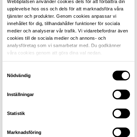
Webbplatsen använder cookies dels för att förbättra din
Hem
upplevelse hos oss och dels för att marknadsföra våra
tjänster och produkter. Genom cookies anpassar vi
innehållet för dig, tillhandahåller funktioner för sociala
medier och analyserar vår trafik. Vi vidarebefordrar även
Fritidshus
cookies till de sociala medier och annons- och
analysföretag som vi samarbetar med. Du godkänner
våra cookies genom att göra dina val nedan.
Moped
Samtyckesval
Nödvändig
Inställningar
Veteranbil
Statistik
Släpvagn
Marknadsföring