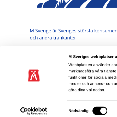
M Sverige är Sveriges största konsument
och andra trafikanter
Ansvarig utgivare: Heléne Lilja
M Sveriges webbplatser 
Webbplatsen använder cooki
marknadsföra våra tjänster
funktioner för sociala medi
medier och annons- och a
göra dina val nedan.
Samtyckesval
Nödvändig