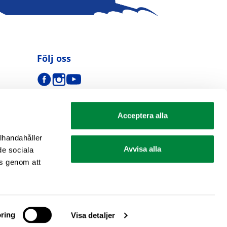
Följ oss
Acceptera alla
llhandahåller
Avvisa alla
de sociala
s genom att
se
ring
Visa detaljer