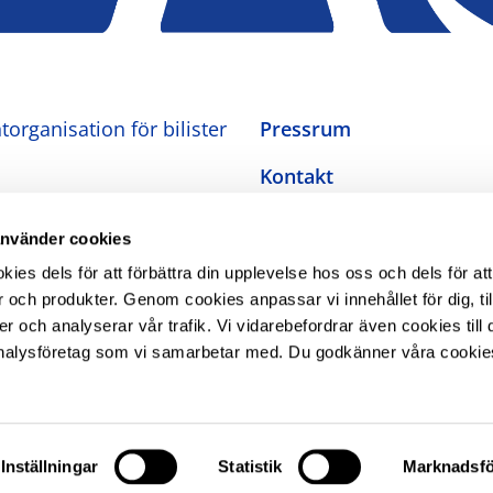
organisation för bilister
Pressrum
Kontakt
Om oss
använder cookies
Integritetspolicy
es dels för att förbättra din upplevelse hos oss och dels för att
 och produkter. Genom cookies anpassar vi innehållet för dig, ti
Inställningar för cookies
er och analyserar vår trafik. Vi vidarebefordrar även cookies till 
nalysföretag som vi samarbetar med. Du godkänner våra cookie
Tillgänglighetsredogörel
The Swedish Automobile
Association
Inställningar
Statistik
Marknadsfö