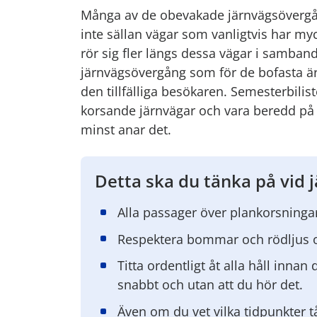
Många av de obevakade järnvägsövergå
inte sällan vägar som vanligtvis har m
rör sig fler längs dessa vägar i samba
järnvägsövergång som för de bofasta ä
den tillfälliga besökaren. Semesterbili
korsande järnvägar och vara beredd på
minst anar det.
Detta ska du tänka på vid 
Alla passager över plankorsningar
Respektera bommar och rödljus 
Titta ordentligt åt alla håll inna
snabbt och utan att du hör det.
Även om du vet vilka tidpunkter t