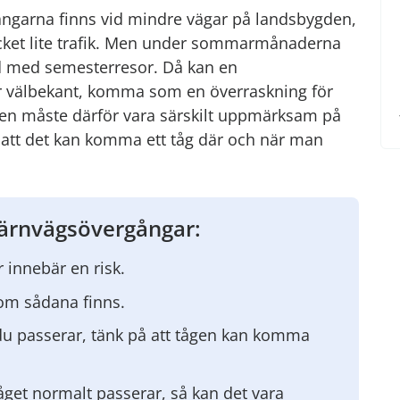
ngarna finns vid mindre vägar på landsbygden,
ycket lite trafik. Men under sommarmånaderna
nd med semesterresor. Då kan en
r välbekant, komma som en överraskning för
sten måste därför vara särskilt uppmärksam på
 att det kan komma ett tåg där och när man
järnvägsövergångar:
 innebär en risk.
om sådana finns.
n du passerar, tänk på att tågen kan komma
åget normalt passerar, så kan det vara