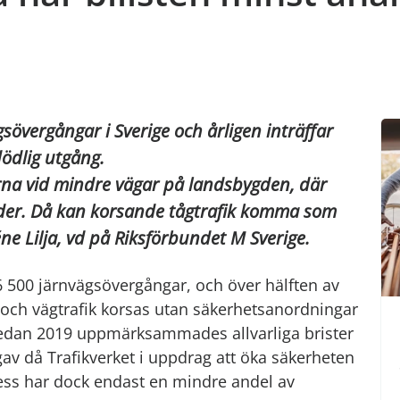
sövergångar i Sverige och årligen inträffar
dödlig utgång.
rna vid mindre vägar på landsbygden, där
rtider. Då kan korsande tågtrafik komma som
ne Lilja, vd på Riksförbundet M Sverige.
6 500 järnvägsövergångar, och över hälften av
 och vägtrafik korsas utan säkerhetsanordningar
 Redan 2019 uppmärksammades allvarliga brister
av då Trafikverket i uppdrag att öka säkerheten
ess har dock endast en mindre andel av