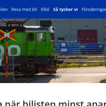
ilen
Resa med bil
Elbil
Så tycker vi
Försäkringa
när bilisten minst anar