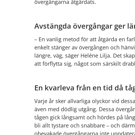
övergångarna åtgärdats.
Avstängda övergångar ger lä
– En vanlig metod för att åtgärda en farl
enkelt stänger av övergången och hänvisa
längre, väg, säger Heléne Lilja. Det s
att förflytta sig, något som särskilt d
En kvarleva från en tid då t
Varje år sker allvarliga olyckor vid de
även med dödlig utgång. Dessa övergång
tågen gick långsamt och hördes på lång v
bli allt tystare och snabbare – och dä
obevakade övergångarna inte uppdaterat