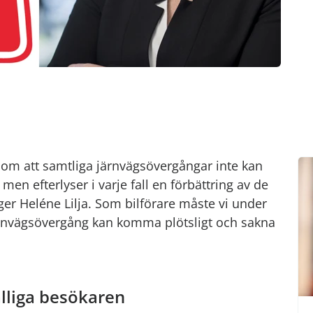
om att samtliga järnvägsövergångar inte kan
n efterlyser i varje fall en förbättring av de
er Heléne Lilja. Som bilförare måste vi under
rnvägsövergång kan komma plötsligt och sakna
älliga besökaren