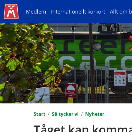
Medlem
Internationellt körkort
Allt om b
Start
Så tycker vi
Nyheter
Tåget kan komma 