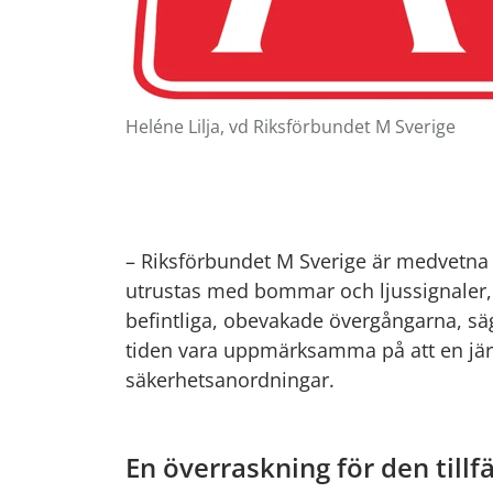
Heléne Lilja, vd Riksförbundet M Sverige
– Riksförbundet M Sverige är medvetna 
utrustas med bommar och ljussignaler, me
befintliga, obevakade övergångarna, säg
tiden vara uppmärksamma på att en jä
säkerhetsanordningar.
En överraskning för den tillf