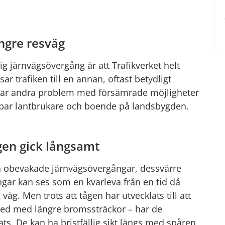
ngre resväg
ig järnvägsövergång är att Trafikverket helt
r trafiken till en annan, oftast betydligt
kapar andra problem med försämrade möjligheter
rabbar lantbrukare och boende på landsbygden.
ågen gick långsamt
ssa obevakade järnvägsövergångar, dessvärre
ar kan ses som en kvarleva från en tid då
äg. Men trots att tågen har utvecklats till att
rmed med längre bromssträckor – har de
s. De kan ha bristfällig sikt längs med spåren