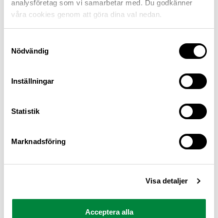
analysföretag som vi samarbetar med. Du godkänner
våra cookies genom att göra dina val nedan.
Samtyckesval
Nödvändig
Inställningar
M Sverige är Sveriges största konsumentorganisation
Statistik
för bilister och andra trafikanter
Ansvarig utgivare: Heléne Lilja
Marknadsföring
Pressrum
Visa detaljer
Kontakt
Om oss
Acceptera alla