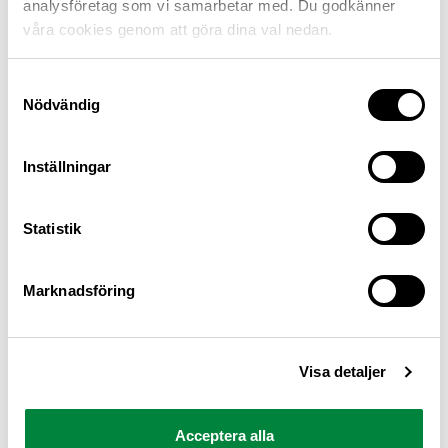
analysföretag som vi samarbetar med. Du godkänner
våra cookies genom att göra dina val nedan.
Samtyckesval
Nödvändig
Inställningar
M Sverige är Sveriges största konsumentorganisation
Statistik
för bilister och andra trafikanter
Ansvarig utgivare: Heléne Lilja
Marknadsföring
Pressrum
Visa detaljer
Kontakt
Om oss
Acceptera alla