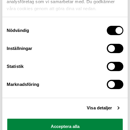
analysföretag som vi samarbetar med. Du godkänner
våra cookies genom att göra dina val nedan.
Samtyckesval
Nödvändig
Inställningar
M Sverige är Sveriges största konsumentorganisation
Statistik
för bilister och andra trafikanter
Ansvarig utgivare: Heléne Lilja
Marknadsföring
Pressrum
Visa detaljer
Kontakt
Om oss
Acceptera alla