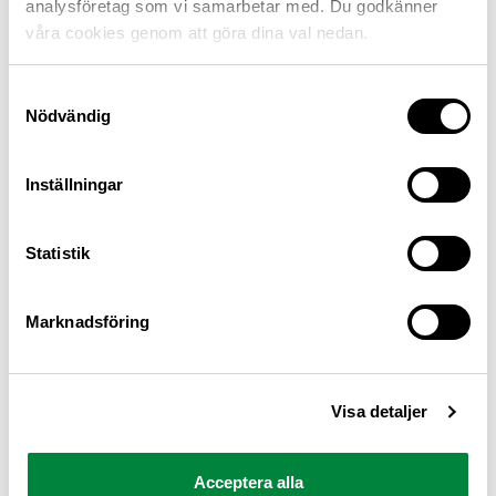
analysföretag som vi samarbetar med. Du godkänner
våra cookies genom att göra dina val nedan.
Samtyckesval
Nödvändig
Inställningar
M Sverige är Sveriges största konsumentorganisation
Statistik
för bilister och andra trafikanter
Ansvarig utgivare: Heléne Lilja
Marknadsföring
Pressrum
Visa detaljer
Kontakt
Om oss
Acceptera alla