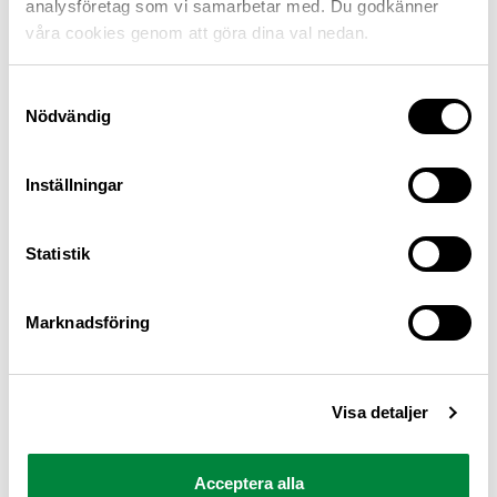
analysföretag som vi samarbetar med. Du godkänner
våra cookies genom att göra dina val nedan.
Samtyckesval
Nödvändig
Inställningar
M Sverige är Sveriges största konsumentorganisation
Statistik
för bilister och andra trafikanter
Ansvarig utgivare: Heléne Lilja
Marknadsföring
Pressrum
Visa detaljer
Kontakt
Om oss
Acceptera alla