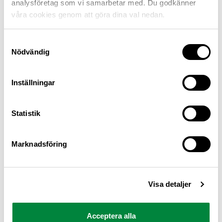
analysföretag som vi samarbetar med. Du godkänner
våra cookies genom att göra dina val nedan.
Samtyckesval
Nödvändig
Inställningar
M Sverige är Sveriges största konsumentorganisation
Statistik
för bilister och andra trafikanter
Ansvarig utgivare: Heléne Lilja
Marknadsföring
Pressrum
Visa detaljer
Kontakt
Om oss
Acceptera alla