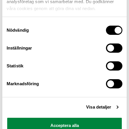
analysföretag som vi samarbetar med. Du godkänner
våra cookies genom att göra dina val nedan.
Samtyckesval
Nödvändig
Inställningar
M Sverige är Sveriges största konsumentorganisation
Statistik
för bilister och andra trafikanter
Ansvarig utgivare: Heléne Lilja
Marknadsföring
Pressrum
Visa detaljer
Kontakt
Om oss
Acceptera alla