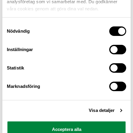
analysföretag som vi samarbetar med. Du godkänner
våra cookies genom att göra dina val nedan.
Samtyckesval
Nödvändig
Inställningar
M Sverige är Sveriges största konsumentorganisation
Statistik
för bilister och andra trafikanter
Ansvarig utgivare: Heléne Lilja
Marknadsföring
Pressrum
Visa detaljer
Kontakt
Om oss
Acceptera alla