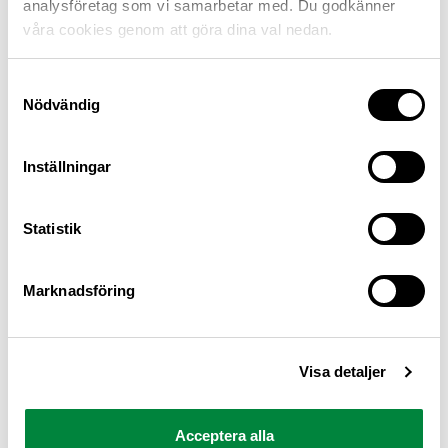
analysföretag som vi samarbetar med. Du godkänner
våra cookies genom att göra dina val nedan.
Samtyckesval
Nödvändig
Inställningar
M Sverige är Sveriges största konsumentorganisation
Statistik
för bilister och andra trafikanter
Ansvarig utgivare: Heléne Lilja
Marknadsföring
Pressrum
Visa detaljer
Kontakt
Om oss
Acceptera alla