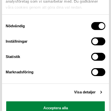
analysföretag som vi samarbetar med. Du godkänner
våra cookies genom att göra dina val nedan.
Samtyckesval
Nödvändig
Inställningar
M Sverige är Sveriges största konsumentorganisation
Statistik
för bilister och andra trafikanter
Ansvarig utgivare: Heléne Lilja
Marknadsföring
Pressrum
Visa detaljer
Kontakt
Om oss
Acceptera alla