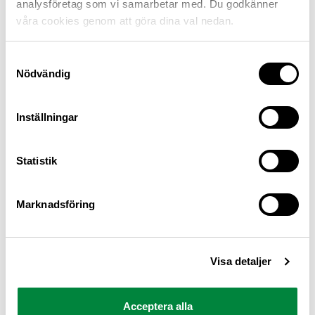
analysföretag som vi samarbetar med. Du godkänner
våra cookies genom att göra dina val nedan.
Samtyckesval
Nödvändig
Inställningar
M Sverige är Sveriges största konsumentorganisation
Statistik
för bilister och andra trafikanter
Ansvarig utgivare: Heléne Lilja
Marknadsföring
Pressrum
Visa detaljer
Kontakt
Om oss
Acceptera alla