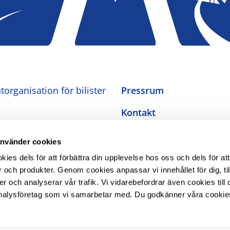
organisation för bilister
Pressrum
Kontakt
Om oss
använder cookies
Integritetspolicy
es dels för att förbättra din upplevelse hos oss och dels för att
 och produkter. Genom cookies anpassar vi innehållet för dig, ti
Inställningar för cookies
er och analyserar vår trafik. Vi vidarebefordrar även cookies till 
nalysföretag som vi samarbetar med. Du godkänner våra cookie
Tillgänglighetsredogörel
The Swedish Automobile