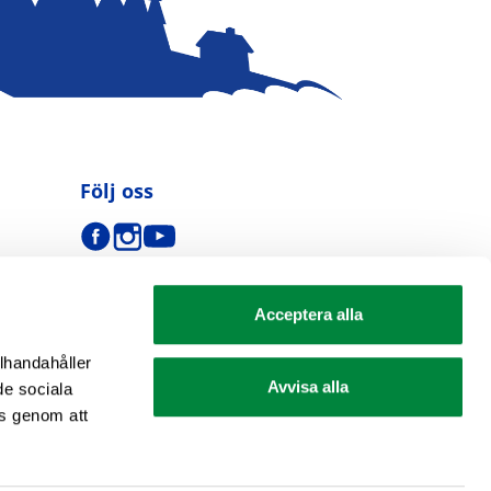
Följ oss
Acceptera alla
llhandahåller
Avvisa alla
de sociala
s genom att
se