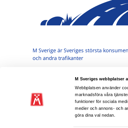
M Sverige är Sveriges största konsument
och andra trafikanter
Ansvarig utgivare: Heléne Lilja
M Sveriges webbplatser 
Webbplatsen använder cooki
marknadsföra våra tjänster
funktioner för sociala medi
medier och annons- och a
göra dina val nedan.