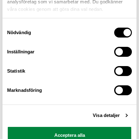
analysföretag som vi samarbetar med. Du godkänner
våra cookies genom att göra dina val nedan.
Samtyckesval
Nödvändig
Inställningar
M Sverige är Sveriges största konsumentorganisation
Statistik
för bilister och andra trafikanter
Ansvarig utgivare: Heléne Lilja
Marknadsföring
Pressrum
Visa detaljer
Kontakt
Om oss
Acceptera alla