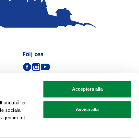
Följ oss
Acceptera alla
llhandahåller
Avvisa alla
de sociala
s genom att
se