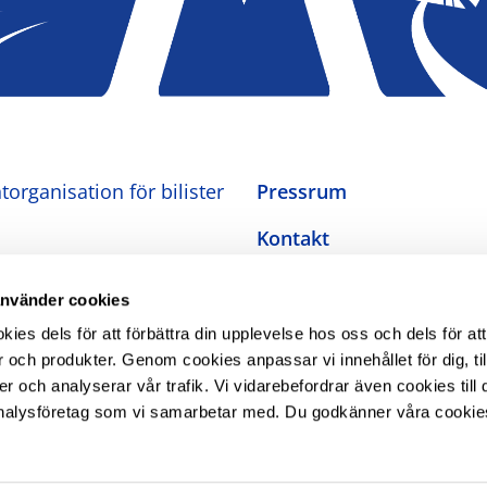
organisation för bilister
Pressrum
Kontakt
Om oss
använder cookies
Integritetspolicy
es dels för att förbättra din upplevelse hos oss och dels för att
 och produkter. Genom cookies anpassar vi innehållet för dig, ti
Inställningar för cookies
er och analyserar vår trafik. Vi vidarebefordrar även cookies till 
nalysföretag som vi samarbetar med. Du godkänner våra cookie
Tillgänglighetsredogörel
The Swedish Automobile