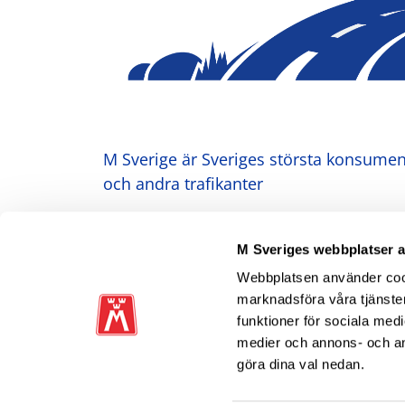
M Sverige är Sveriges största konsument
och andra trafikanter
Ansvarig utgivare: Heléne Lilja
M Sveriges webbplatser 
Webbplatsen använder cooki
marknadsföra våra tjänster
funktioner för sociala medi
medier och annons- och a
göra dina val nedan.