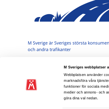
M Sverige är Sveriges största konsument
och andra trafikanter
Ansvarig utgivare: Heléne Lilja
M Sveriges webbplatser 
Webbplatsen använder cooki
marknadsföra våra tjänster
funktioner för sociala medi
medier och annons- och a
göra dina val nedan.