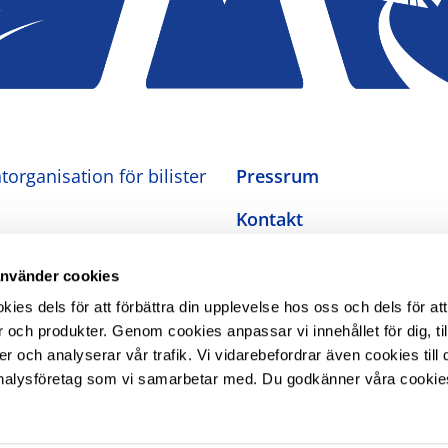
organisation för bilister
Pressrum
Kontakt
Om oss
använder cookies
Integritetspolicy
es dels för att förbättra din upplevelse hos oss och dels för att
 och produkter. Genom cookies anpassar vi innehållet för dig, ti
Inställningar för cookies
er och analyserar vår trafik. Vi vidarebefordrar även cookies till 
nalysföretag som vi samarbetar med. Du godkänner våra cookie
Tillgänglighetsredogörel
The Swedish Automobile