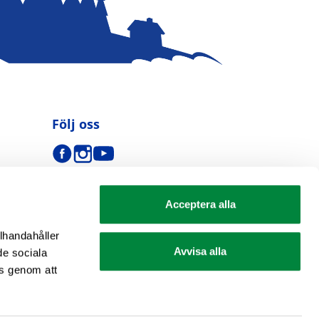
Följ oss
Acceptera alla
llhandahåller
Avvisa alla
de sociala
s genom att
se