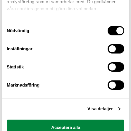
analysföretag som vi samarbetar med. Du godkänner
våra cookies genom att göra dina val nedan.
Samtyckesval
Nödvändig
Inställningar
M Sverige är Sveriges största konsumentorganisation
Statistik
för bilister och andra trafikanter
Ansvarig utgivare: Heléne Lilja
Marknadsföring
Pressrum
Visa detaljer
Kontakt
Om oss
Acceptera alla