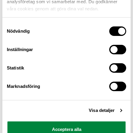
analysföretag som vi samarbetar med. Du godkänner
våra cookies genom att göra dina val nedan.
Samtyckesval
Nödvändig
Inställningar
M Sverige är Sveriges största konsumentorganisation
Statistik
för bilister och andra trafikanter
Ansvarig utgivare: Heléne Lilja
Marknadsföring
Pressrum
Visa detaljer
Kontakt
Om oss
Acceptera alla