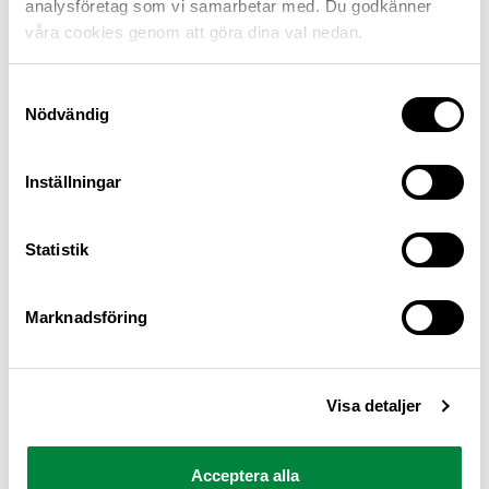
analysföretag som vi samarbetar med. Du godkänner
våra cookies genom att göra dina val nedan.
Samtyckesval
Nödvändig
Inställningar
M Sverige är Sveriges största konsumentorganisation
Statistik
för bilister och andra trafikanter
Ansvarig utgivare: Heléne Lilja
Marknadsföring
Pressrum
Visa detaljer
Kontakt
Om oss
Acceptera alla