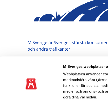
M Sverige är Sveriges största konsument
och andra trafikanter
Ansvarig utgivare: Heléne Lilja
M Sveriges webbplatser 
Webbplatsen använder cooki
marknadsföra våra tjänster
funktioner för sociala medi
medier och annons- och a
göra dina val nedan.