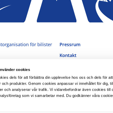
organisation för bilister
Pressrum
Kontakt
Om oss
använder cookies
Integritetspolicy
es dels för att förbättra din upplevelse hos oss och dels för att
 och produkter. Genom cookies anpassar vi innehållet för dig, ti
Inställningar för cookies
er och analyserar vår trafik. Vi vidarebefordrar även cookies till 
nalysföretag som vi samarbetar med. Du godkänner våra cookie
Tillgänglighetsredogörel
The Swedish Automobile