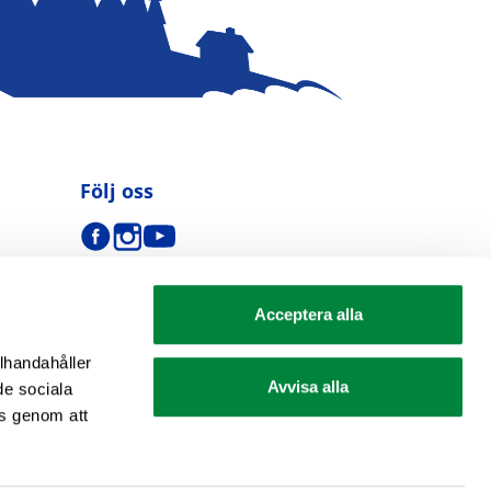
Följ oss
Acceptera alla
llhandahåller
Avvisa alla
de sociala
s genom att
se