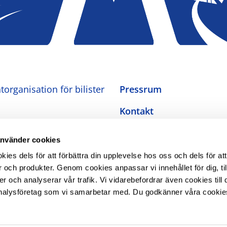
organisation för bilister
Pressrum
Kontakt
Om oss
använder cookies
Integritetspolicy
es dels för att förbättra din upplevelse hos oss och dels för att
 och produkter. Genom cookies anpassar vi innehållet för dig, ti
Inställningar för cookies
er och analyserar vår trafik. Vi vidarebefordrar även cookies till 
nalysföretag som vi samarbetar med. Du godkänner våra cookie
Tillgänglighetsredogörel
The Swedish Automobile