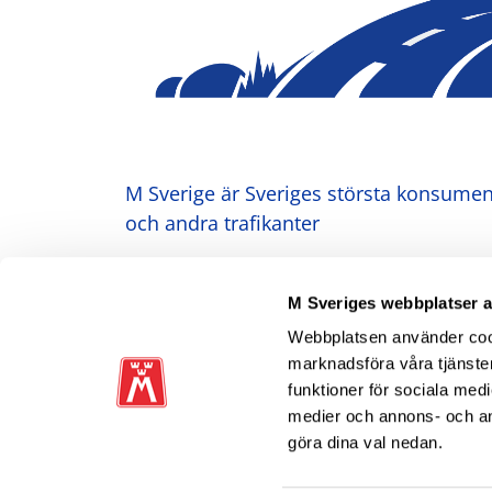
M Sverige är Sveriges största konsument
och andra trafikanter
Ansvarig utgivare: Heléne Lilja
M Sveriges webbplatser 
Webbplatsen använder cooki
marknadsföra våra tjänster
funktioner för sociala medi
medier och annons- och a
göra dina val nedan.