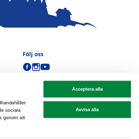
Följ oss
Acceptera alla
llhandahåller
Avvisa alla
de sociala
s genom att
se