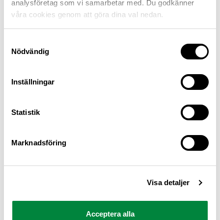
analysföretag som vi samarbetar med. Du godkänner
våra cookies genom att göra dina val nedan.
Samtyckesval
Nödvändig
Inställningar
M Sverige är Sveriges största konsumentorganisation
Statistik
för bilister och andra trafikanter
Ansvarig utgivare: Heléne Lilja
Marknadsföring
Pressrum
Visa detaljer
Kontakt
Om oss
Acceptera alla