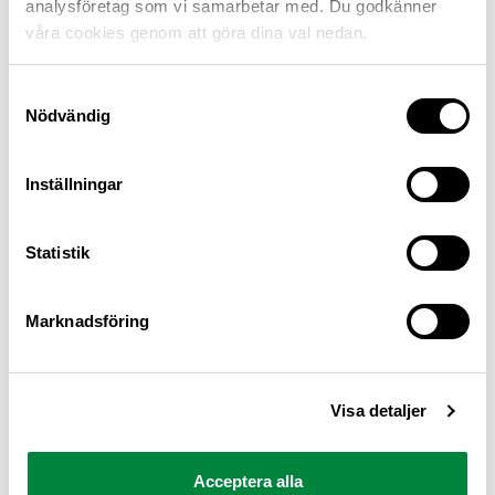
analysföretag som vi samarbetar med. Du godkänner
våra cookies genom att göra dina val nedan.
Samtyckesval
Nödvändig
Inställningar
M Sverige är Sveriges största konsumentorganisation
Statistik
för bilister och andra trafikanter
Ansvarig utgivare: Heléne Lilja
Marknadsföring
Pressrum
Visa detaljer
Kontakt
Om oss
Acceptera alla