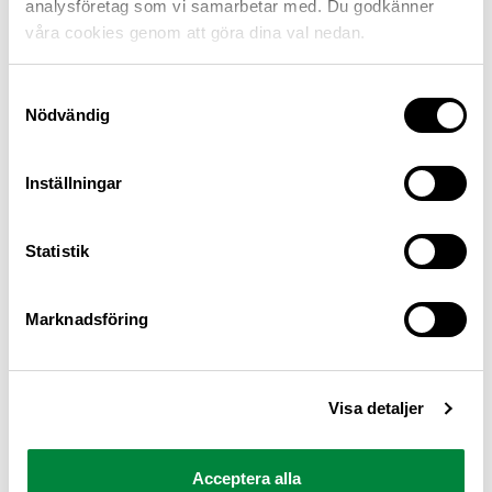
analysföretag som vi samarbetar med. Du godkänner
våra cookies genom att göra dina val nedan.
Samtyckesval
Nödvändig
Inställningar
M Sverige är Sveriges största konsumentorganisation
Statistik
för bilister och andra trafikanter
Ansvarig utgivare: Heléne Lilja
Marknadsföring
Pressrum
Visa detaljer
Kontakt
Om oss
Acceptera alla