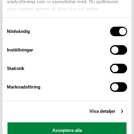
analysföretag som vi samarbetar med. Du godkänner
våra cookies genom att göra dina val nedan.
Samtyckesval
Nödvändig
Inställningar
M Sverige är Sveriges största konsumentorganisation
Statistik
för bilister och andra trafikanter
Ansvarig utgivare: Heléne Lilja
Marknadsföring
Pressrum
Visa detaljer
Kontakt
Om oss
Acceptera alla