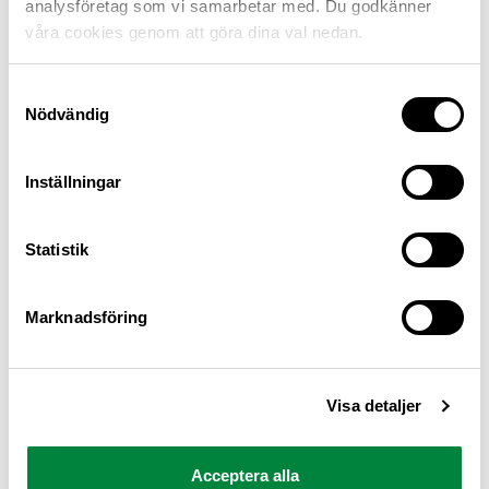
analysföretag som vi samarbetar med. Du godkänner
våra cookies genom att göra dina val nedan.
Samtyckesval
Nödvändig
Inställningar
M Sverige är Sveriges största konsumentorganisation
Statistik
för bilister och andra trafikanter
Ansvarig utgivare: Heléne Lilja
Marknadsföring
Pressrum
Visa detaljer
Kontakt
Om oss
Acceptera alla