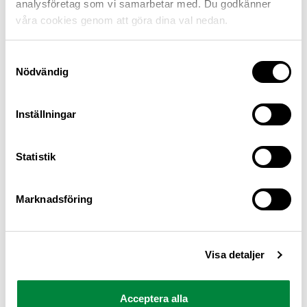
analysföretag som vi samarbetar med. Du godkänner
våra cookies genom att göra dina val nedan.
Samtyckesval
Nödvändig
Inställningar
M Sverige är Sveriges största konsumentorganisation
Statistik
för bilister och andra trafikanter
Ansvarig utgivare: Heléne Lilja
Marknadsföring
Pressrum
Visa detaljer
Kontakt
Om oss
Acceptera alla