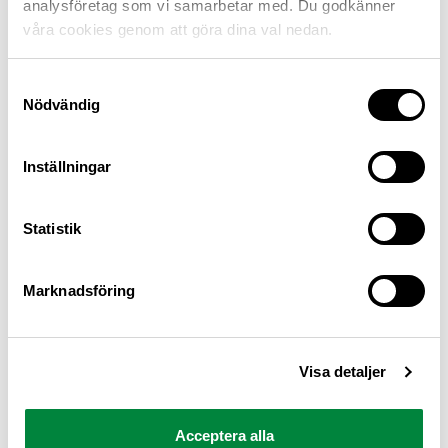
analysföretag som vi samarbetar med. Du godkänner
våra cookies genom att göra dina val nedan.
Samtyckesval
Nödvändig
Inställningar
M Sverige är Sveriges största konsumentorganisation
Statistik
för bilister och andra trafikanter
Ansvarig utgivare: Heléne Lilja
Marknadsföring
Pressrum
Visa detaljer
Kontakt
Om oss
Acceptera alla