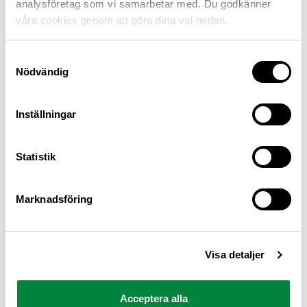
analysföretag som vi samarbetar med. Du godkänner
våra cookies genom att göra dina val nedan.
Samtyckesval
Nödvändig
Inställningar
M Sverige är Sveriges största konsumentorganisation
Statistik
för bilister och andra trafikanter
Ansvarig utgivare: Heléne Lilja
Marknadsföring
Pressrum
Visa detaljer
Kontakt
Om oss
Acceptera alla