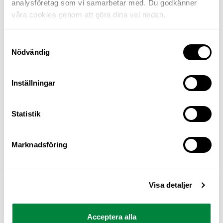
analysföretag som vi samarbetar med. Du godkänner
våra cookies genom att göra dina val nedan.
Samtyckesval
Nödvändig
Inställningar
M Sverige är Sveriges största konsumentorganisation
Statistik
för bilister och andra trafikanter
Ansvarig utgivare: Heléne Lilja
Marknadsföring
Pressrum
Visa detaljer
Kontakt
Om oss
Acceptera alla