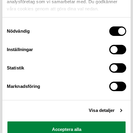
analysföretag som vi samarbetar med. Du godkänner
våra cookies genom att göra dina val nedan.
Samtyckesval
Nödvändig
Inställningar
M Sverige är Sveriges största konsumentorganisation
Statistik
för bilister och andra trafikanter
Ansvarig utgivare: Heléne Lilja
Marknadsföring
Pressrum
Visa detaljer
Kontakt
Om oss
Acceptera alla