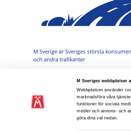
M Sverige är Sveriges största konsument
och andra trafikanter
Ansvarig utgivare: Heléne Lilja
M Sveriges webbplatser 
Webbplatsen använder cooki
marknadsföra våra tjänster
funktioner för sociala medi
medier och annons- och a
göra dina val nedan.