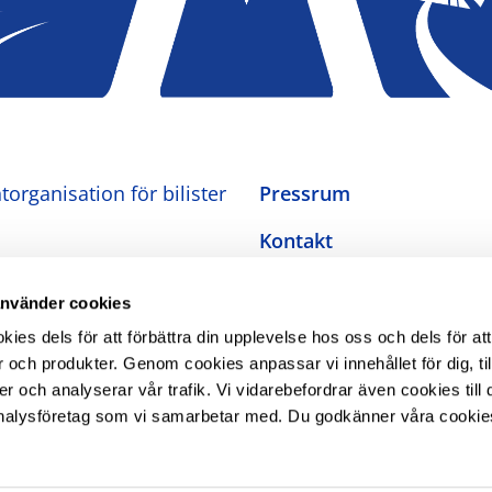
organisation för bilister
Pressrum
Kontakt
Om oss
använder cookies
Integritetspolicy
es dels för att förbättra din upplevelse hos oss och dels för att
 och produkter. Genom cookies anpassar vi innehållet för dig, ti
Inställningar för cookies
er och analyserar vår trafik. Vi vidarebefordrar även cookies till 
nalysföretag som vi samarbetar med. Du godkänner våra cookie
Tillgänglighetsredogörel
The Swedish Automobile