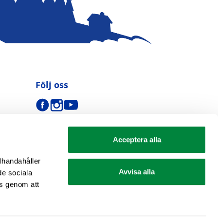
Följ oss
Acceptera alla
llhandahåller
Avvisa alla
de sociala
s genom att
se