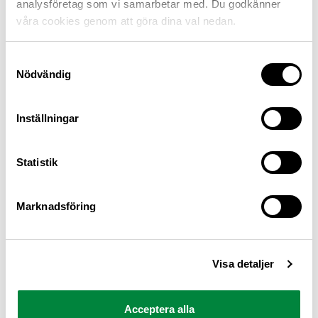
analysföretag som vi samarbetar med. Du godkänner
våra cookies genom att göra dina val nedan.
Samtyckesval
Nödvändig
Inställningar
M Sverige är Sveriges största konsumentorganisation
Statistik
för bilister och andra trafikanter
Ansvarig utgivare: Heléne Lilja
Marknadsföring
Pressrum
Visa detaljer
Kontakt
Om oss
Acceptera alla